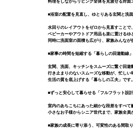
料理をしながらリビング全体を見渡せる対面
■浴室の配置を見直し、ゆとりある玄関と洗
水回りのレイアウトをゼロから見直すことで
ベビーカーやアウトドア用品も楽に置けるゆ
同時に洗面室の面積も広がり、家族みんなが
■家事の時間を短縮する「暮らしの回遊動線
玄関、洗面、キッチンをスムーズに繋ぐ回遊
行き止まりのないスムーズな移動が、忙しい
生活の質を底上げする「暮らしの工夫」です
■ずっと安心して暮らせる「フルフラット設
室内のあちこちにあった細かな段差をすべて
小さなお子様からシニア世代まで、家族全員
■家族の成長に寄り添う、可変性のある間取