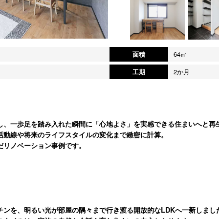
面積
64㎡
工期
2か月
し、一歩足を踏み入れた瞬間に「心地よさ」を実感できる住まいへと再
活動線や将来のライフスタイルの変化まで緻密に計算。
だリノベーション事例です。
チンを、明るい光が部屋の隅々まで行き渡る開放的なLDKへ一新しまし