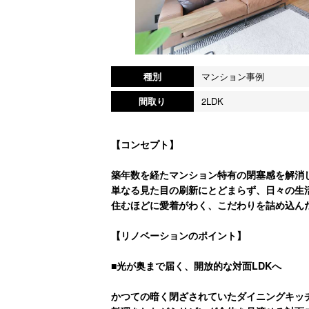
種別
マンション事例
間取り
2LDK
【コンセプト】
築年数を経たマンション特有の閉塞感を解消
単なる見た目の刷新にとどまらず、日々の生
住むほどに愛着がわく、こだわりを詰め込ん
【リノベーションのポイント】
■光が奥まで届く、開放的な対面LDKへ
かつての暗く閉ざされていたダイニングキッ