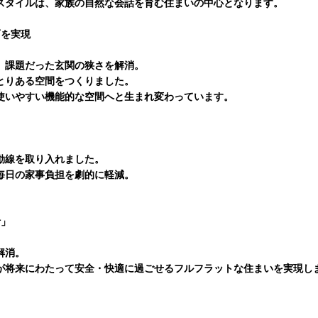
スタイルは、家族の自然な会話を育む住まいの中心となります。
面を実現
、課題だった玄関の狭さを解消。
とりある空間をつくりました。
使いやすい機能的な空間へと生まれ変わっています。
」
動線を取り入れました。
毎日の家事負担を劇的に軽減。
。
計」
解消。
が将来にわたって安全・快適に過ごせるフルフラットな住まいを実現し
り