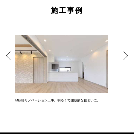
施工事例
M様邸リノベーション工事。明るくて開放的な住まいに。
光と風が
る、機能