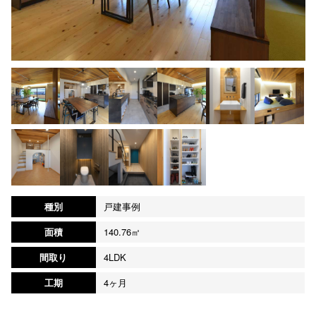
種別
戸建事例
面積
140.76㎡
間取り
4LDK
工期
4ヶ月