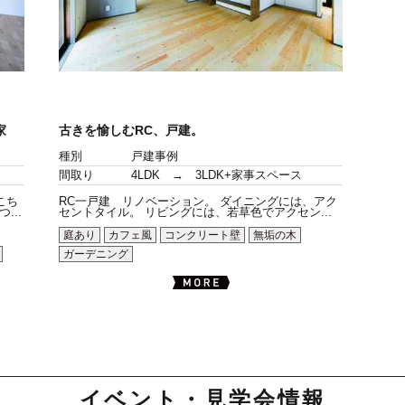
家
古きを愉しむRC、戸建。
種別
戸建事例
間取り
4LDK → 3LDK+家事スペース
こち
RC一戸建 リノベーション。 ダイニングには、アク
..
セントタイル。 リビングには、若草色でアクセン...
庭あり
カフェ風
コンクリート壁
無垢の木
ガーデニング
イベント・見学会情報