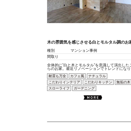
木の雰囲気を感じさせる白とモルタル調のお
種別
マンション事例
間取り
全体的に”白と木とモルタル”を意識して演出した
らのお家。最近リノベーションでトレンドになりつ.
耐震も万全
カフェ風
ナチュラル
こだわりインテリア
こだわりキッチン
無垢の木
スローライフ
ガーデニング