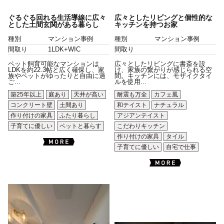
ぐるぐる回れる生活導線に広々
広々としたリビングと個性的な
とした土間玄関がある暮らし
キッチンを持つお家
種別
マンション事例
種別
マンション事例
間取り
1LDK+WIC
間取り
ペット飼育可能なマンションは
広々としたリビングに書斎を設
LDKを約22.3帖と広く確保し、家
け、家族の繋がりが感じられる空
族やペットがゆったりと自由に過
間。キッチンには、モザイクタイ
ご...
ルを使用...
築25年以上
庭あり
天井が高い
耐震も万全
カフェ風
コンクリート壁
土間あり
和テイスト
ナチュラル
作り付けの家具
ふたり暮らし
アジアンテイスト
子育てに優しい
ペットと暮らす
こだわりキッチン
作り付けの家具
タイル
子育てに優しい
自宅で仕事