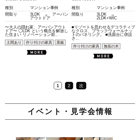
種別
マンション事例
種別
マンション事例
間取り
3LDK → アーバン
間取り
3LDK →
アウトドア
2LDK+WIC
〜大人の隠れ家、アーバンアウト
■リゾートを思わせるデコラティブ
ドア〜 ◯LDK という概念を解放し
なクロス、ブラックウォールナッ
た住まい リノベーション前...
トのパネリング。 ■洗面台に併設
さ...
土間あり
作り付けの家具
黒板
作り付けの家具
無垢の木
1
2
次
イベント・見学会情報