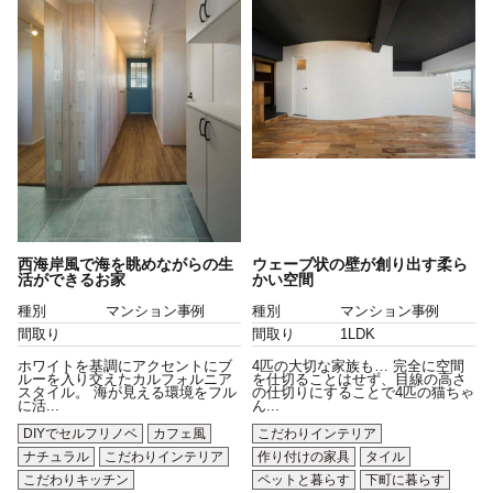
西海岸風で海を眺めながらの生
ウェーブ状の壁が創り出す柔ら
活ができるお家
かい空間
種別
マンション事例
種別
マンション事例
間取り
間取り
1LDK
ホワイトを基調にアクセントにブ
4匹の大切な家族も… 完全に空間
ルーを入り交えたカルフォルニア
を仕切ることはせず、目線の高さ
スタイル。 海が見える環境をフル
の仕切りにすることで4匹の猫ちゃ
に活...
ん...
DIYでセルフリノベ
カフェ風
こだわりインテリア
ナチュラル
こだわりインテリア
作り付けの家具
タイル
こだわりキッチン
ペットと暮らす
下町に暮らす