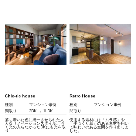
Chic-tic house
Retro House
種別
マンション事例
種別
マンション事例
間取り
2DK → 1LDK
間取り
落ち着いた色に統一させられた大
使用する素材には「ムラ感」や
人なリノベーションスタイル。 全
「手づくり感」のある素材を用い
く光の入らなかったDKにも光を取
て味わいのある空間を作り出しま
り...
した。 ...