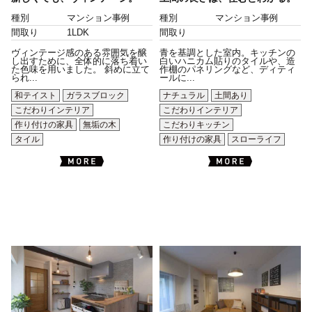
種別
マンション事例
種別
マンション事例
間取り
1LDK
間取り
ヴィンテージ感のある雰囲気を醸
青を基調とした室内。キッチンの
し出すために、全体的に落ち着い
白いハニカム貼りのタイルや、造
た色味を用いました。 斜めに立て
作棚のパネリングなど、ディティ
られ...
ールに...
和テイスト
ガラスブロック
ナチュラル
土間あり
こだわりインテリア
こだわりインテリア
作り付けの家具
無垢の木
こだわりキッチン
タイル
作り付けの家具
スローライフ