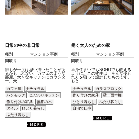
日常の中の非日常
働く大人のための家
種別
マンション事例
種別
マンション事例
間取り
間取り
誰もが一度は思い描いたことがあ
単身住まいでもSOHOでも使える
るかもしれない、カフェのような
ように。この物件は、そんな使わ
部屋。大きなキッチンにカウンタ
れ方を狙って設計したものです。
ー。天...
もと...
カフェ風
ナチュラル
ナチュラル
ガラスブロック
ハンモック
こだわりキッチン
作り付けの家具
壁一面本棚
作り付けの家具
無垢の木
ひとり暮らし
ふたり暮らし
タイル
ひとり暮らし
自宅で仕事
ふたり暮らし