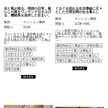
光と風が巡る、理想の日常。暮
ぐるぐる回れる生活導線に広々
らしの質をワンランク引き上げ
とした土間玄関がある暮らし
る、機能美を追求した住まい。
種別
マンション事例
種別
マンション事例
間取り
1LDK+WIC
間取り
2LDK
ペット飼育可能なマンションは
LDKを約22.3帖と広く確保し、家
【コンセプト】 築年数を経たマン
族やペットがゆったりと自由に過
ション特有の閉塞感を解消し、一
ご...
歩足を踏み入れた瞬間に「心地よ
さ...
築25年以上
庭あり
天井が高い
築25年以上
土間あり
コンクリート壁
土間あり
こだわりインテリア
作り付けの家具
ふたり暮らし
こだわりキッチン
無垢の木
子育てに優しい
ペットと暮らす
タイル
ふたり暮らし
自宅で仕事