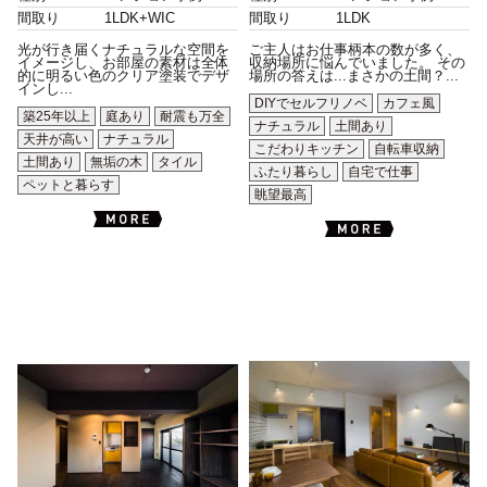
間取り
1LDK+WIC
間取り
1LDK
光が行き届くナチュラルな空間を
ご主人はお仕事柄本の数が多く、
イメージし、お部屋の素材は全体
収納場所に悩んでいました。 その
的に明るい色のクリア塗装でデザ
場所の答えは...まさかの土間？...
インし...
DIYでセルフリノベ
カフェ風
築25年以上
庭あり
耐震も万全
ナチュラル
土間あり
天井が高い
ナチュラル
こだわりキッチン
自転車収納
土間あり
無垢の木
タイル
ふたり暮らし
自宅で仕事
ペットと暮らす
眺望最高