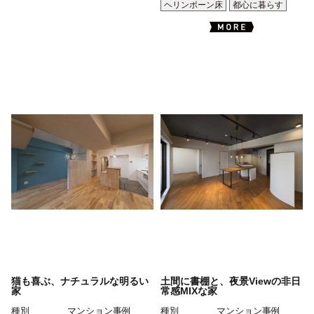
ヘリンボーン床
都心に暮らす
猫も喜ぶ、ナチュラルな明るい
土間に書棚と、夜景Viewの非日
家
常感MIXな家
種別
マンション事例
種別
マンション事例