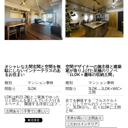
オシャレな土間玄関と空間を無
空間デザイナーの施主様と建築
駄にしないインナーテラスのあ
家が造り上げた至極のリノベ
るお住まい
「1LDK＋趣味の収納土間」
種別
マンション事例
種別
マンション事例
間取り
3LDK
間取り
3LDK→1LDK+WIC+
土間
LDKは約21.2帖とご家族でゆった
りと団らんを楽しんでいただける
全てを解体する「フルスケルト
スペース。 隣接する洋室にはフ...
ン」にしてからのリノベーショ
ン。3LDKから、広々1LDKに土間
とW...
土間あり
子育てに優しい
天井が高い
土間あり
こだわりインテリア