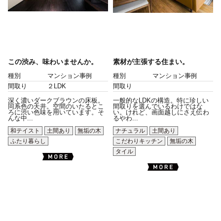
この渋み、味わいませんか。
素材が主張する住まい。
種別
マンション事例
種別
マンション事例
間取り
２LDK
間取り
深く濃いダークブラウンの床板。
一般的なLDKの構造。特に珍しい
同系色の天井。空間のいたるとこ
間取りを選んでいるわけではな
ろに渋い色味を用いています。そ
い。けれど、画面越しにさえ伝わ
んな中...
るやわ...
和テイスト
土間あり
無垢の木
ナチュラル
土間あり
ふたり暮らし
こだわりキッチン
無垢の木
タイル