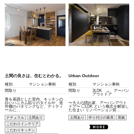
土間の良さは、住むとわかる。
Urban Outdoor
種別
マンション事例
種別
マンション事例
間取り
間取り
3LDK → アーバン
アウトドア
青を基調とした室内。キッチンの
白いハニカム貼りのタイルや、造
〜大人の隠れ家、アーバンアウト
作棚のパネリングなど、ディティ
ドア〜 ◯LDK という概念を解放し
ールに...
た住まい リノベーション前...
ナチュラル
土間あり
土間あり
作り付けの家具
黒板
こだわりインテリア
こだわりキッチン