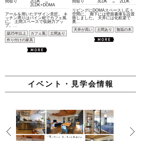
間取り
2LDK →
間取り
3LDK → 2LDK
2LDK+DOMA
リビングにDOMAスペースし広々
アールを用いたデザイン意匠。 キ
空間に。 廊下には壁面書庫を設置
ッチン周りはパイン材でカフェ風
致しました。 天井には化粧梁で
に。 土間スペースで収納力アッ
奥...
プ。...
天井が高い
土間あり
無垢の木
築25年以上
カフェ風
土間あり
作り付けの家具
イベント・見学会情報