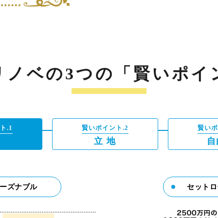
リノベの3つの「賢いポイ
ト.1
賢いポイント.2
賢いポ
格
立 地
自
ーズナブル
セットロ