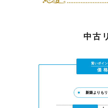
中古
賢いポイン
価 
新築よりもリ