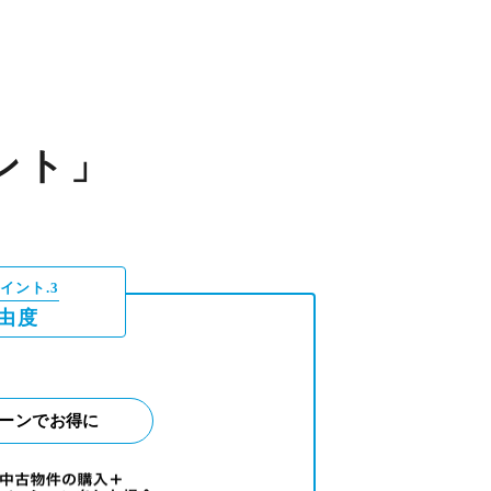
ント」
イント.3
由度
ーンでお得に