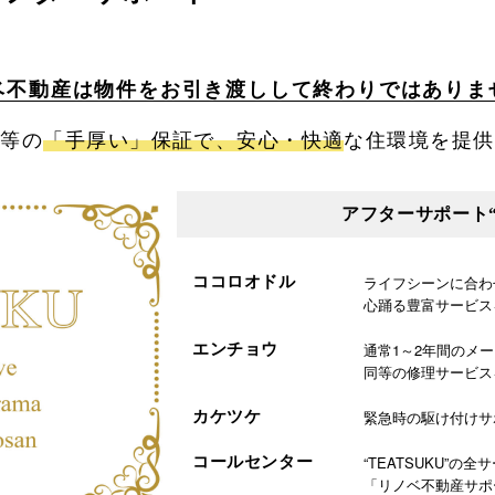
ベ不動産は物件をお引き渡しして終わりではありま
同等の
「手厚い」保証で、安心・快適
な住環境を提供
アフターサポート“T
ライフシーンに合わ
ココロオドル
心踊る豊富サービス
通常1～2年間のメ
エンチョウ
同等の修理サービス
緊急時の駆け付けサ
カケツケ
“TEATSUKU”の全
コールセンター
「リノベ不動産サポ