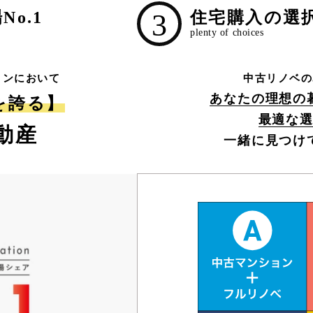
o.1
3
住宅購入の選
ョンにおいて
中古リノベの
あなたの理想の
1を誇る】
最適な
動産
一緒に見つけ